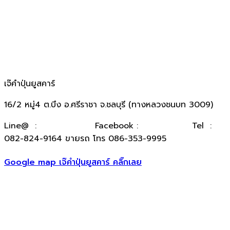
เจ๊คำปุ่นยูสคาร์
16/2 หมู่4 ต.บึง อ.ศรีราชา จ.ชลบุรี (ทางหลวงชนบท 3009)
​Line@ :
@kumpuncar
Facebook :
เจ๊คำปุ่นยูสคาร์
Tel :
082-824-9164 ขายรถ โทร 086-353-9995
Google map เจ๊คำปุ่นยูสคาร์ คลิ๊กเลย