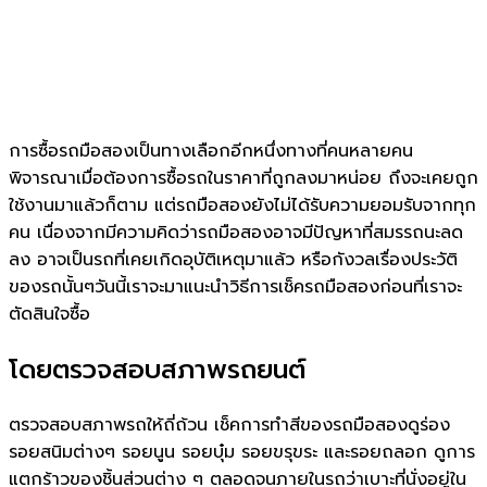
การซื้อรถมือสองเป็นทางเลือกอีกหนึ่งทางที่คนหลายคน
พิจารณาเมื่อต้องการซื้อรถในราคาที่ถูกลงมาหน่อย ถึงจะเคยถูก
ใช้งานมาแล้วก็ตาม แต่รถมือสองยังไม่ได้รับความยอมรับจากทุก
คน เนื่องจากมีความคิดว่ารถมือสองอาจมีปัญหาที่สมรรถนะลด
ลง อาจเป็นรถที่เคยเกิดอุบัติเหตุมาแล้ว หรือกังวลเรื่องประวัติ
ของรถนั้นๆวันนี้เราจะมาแนะนำวิธีการเช็ครถมือสองก่อนที่เราจะ
ตัดสินใจซื้อ
โดยตรวจสอบสภาพรถยนต์
ตรวจสอบสภาพรถให้ถี่ถ้วน เช็คการทำสีของรถมือสองดูร่อง
รอยสนิมต่างๆ รอยนูน รอยบุ๋ม รอยขรุขระ และรอยถลอก ดูการ
แตกร้าวของชิ้นส่วนต่าง ๆ ตลอดจนภายในรถว่าเบาะที่นั่งอยู่ใน