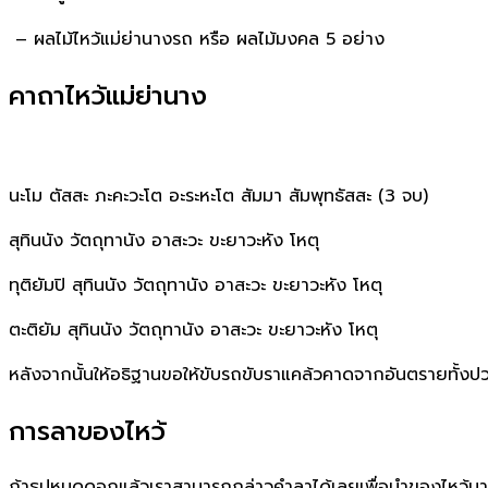
– ผลไม้ไหว้แม่ย่านางรถ หรือ ผลไม้มงคล 5 อย่าง
คาถาไหว้แม่ย่านาง
นะโม ตัสสะ ภะคะวะโต อะระหะโต สัมมา สัมพุทธัสสะ (3 จบ)
สุทินนัง วัตถุทานัง อาสะวะ ขะยาวะหัง โหตุ
ทุติยัมปิ สุทินนัง วัตถุทานัง อาสะวะ ขะยาวะหัง โหตุ
ตะติยัม สุทินนัง วัตถุทานัง อาสะวะ ขะยาวะหัง โหตุ
หลังจากนั้นให้อธิฐานขอให้ขับรถขับราแคล้วคาดจากอันตรายทั้
การลาของไหว้
ถ้าธูปหมดดอกแล้วเราสามารถกล่าวคำลาได้เลยเพื่อนำของไหว้มาทา