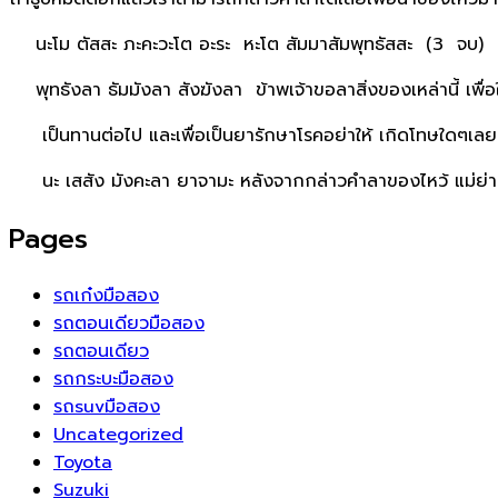
นะโม ตัสสะ ภะคะวะโต อะระ หะโต สัมมาสัมพุทธัสสะ (3 จบ)
พุทธังลา ธัมมังลา สังฆังลา ข้าพเจ้าขอลาสิ่งของเหล่านี้ เพื่อใ
เป็นทานต่อไป และเพื่อเป็นยารักษาโรคอย่าให้ เกิดโทษใดๆ
เลย
นะ เสสัง มังคะลา ยาจามะ
หลังจากกล่าวคำลาของไหว้ แม่ย่าน
Pages
รถเก๋งมือสอง
รถตอนเดียวมือสอง
รถตอนเดียว
รถกระบะมือสอง
รถsuvมือสอง
Uncategorized
Toyota
Suzuki