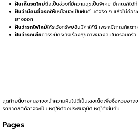
ฝันเห็นรถใหม่
ถือเป็นช่วงที่มีความสุขเป็นพิเศษ มีเกณฑ์ได้
ฝันว่ามีคนซื้อรถให้
เหมือนจะเป็นฝันดี แต่จริง ๆ แล้วไม่ค่อ
ยางออก
ฝันว่ารถไฟไหม้
ให้ระวังทรัพย์สินมีค่าให้ดี เพราะมีเกณฑ์แ
ฝันว่ารถเสีย
ควรระมัดระวังเรื่องสุขภาพของคนในครอบครัว 
สุดท้ายนี้บางคนอาจจะนำความฝันไปตีเป็นเลขเด็ดเพื่อซื้อหวยอาจจะ
รถขาดสติก็อาจจะเป็นเหตุให้ต้องประสบอุบัติเหตุได้เช่นกัน
Pages