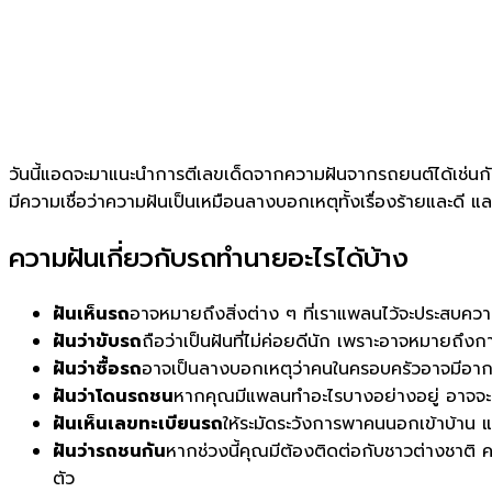
วันนี้แอดจะมาแนะนำการตีเลขเด็ดจากความฝันจากรถยนต์ได้เช่นก
มีความเชื่อว่าความฝันเป็นเหมือนลางบอกเหตุทั้งเรื่องร้ายและด
ความฝันเกี่ยวกับรถทำนายอะไรได้บ้าง
ฝันเห็นรถ
อาจหมายถึงสิ่งต่าง ๆ ที่เราแพลนไว้จะประสบความ
ฝันว่าขับรถ
ถือว่าเป็นฝันที่ไม่ค่อยดีนัก เพราะอาจหมายถึงก
ฝันว่าซื้อรถ
อาจเป็นลางบอกเหตุว่าคนในครอบครัวอาจมีอากา
ฝันว่าโดนรถชน
หากคุณมีแพลนทำอะไรบางอย่างอยู่ อาจจะต
ฝันเห็นเลขทะเบียนรถ
ให้ระมัดระวังการพาคนนอกเข้าบ้าน แ
ฝันว่ารถชนกัน
หากช่วงนี้คุณมีต้องติดต่อกับชาวต่างชาติ 
ตัว