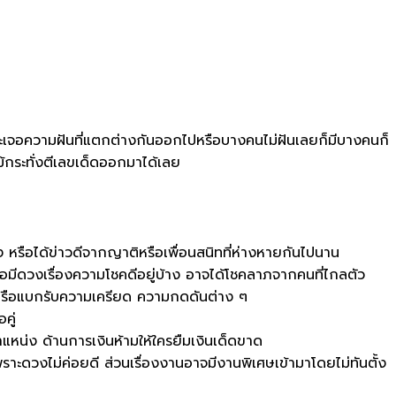
ะเจอความฝันที่แตกต่างกันออกไปหรือบางคนไม่ฝันเลยก็มีบางคนก็
้กระทั่งตีเลขเด็ดออกมาได้เลย
ง หรือได้ข่าวดีจากญาติหรือเพื่อนสนิทที่ห่างหายกันไปนาน
ังพอมีดวงเรื่องความโชคดีอยู่บ้าง อาจได้โชคลาภจากคนที่ไกลตัว
 หรือแบกรับความเครียด ความกดดันต่าง ๆ
คู่
แหน่ง ด้านการเงินห้ามให้ใครยืมเงินเด็ดขาด
าะดวงไม่ค่อยดี ส่วนเรื่องงานอาจมีงานพิเศษเข้ามาโดยไม่ทันตั้ง