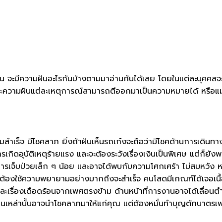
ัน จะมีความฝันอะไรกันบ้างตามมาอ่านกันได้เลย โดยในแต่ละบุคคลจ
ี และความฝันแต่ละเหตุการณ์สามารถตีออกมาเป็นความหมายได้ หรือแม
สำเร็จ มีโชคลาภ ยิ่งถ้าฝันเห็นรถเก๋งจะถือว่ามีโชคด้านการเดินทา
ารเกิดอุบัติเหตุร้ายแรง และจะต้องระวังเรื่องเงินเป็นพิเศษ แต่ก็ย
รเจ็บป่วยเล็ก ๆ น้อย และอาจได้พบกับความโศกเศร้า ไม่สมหวัง
้องใช้ความพยายามอย่างมากถึงจะสำเร็จ คนโสดมีเกณฑ์ได้เจอเนื้อ
ละเรื่องเดือดร้อนจากเพศตรงข้าม ด้านหน้าที่การงานอาจได้เลื่อนตำ
คนเหล่านั้นอาจนำโชคลาภมาให้แก่คุณ แต่ต้องหมั่นทำบุญตักบาตรเพร