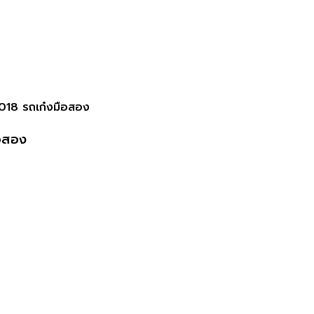
018 รถเก๋งมือสอง
ือสอง