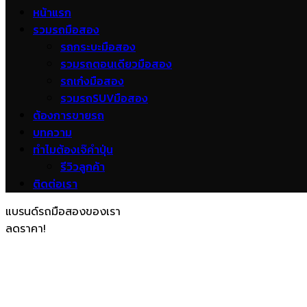
หน้าแรก
รวมรถมือสอง
รถกระบะมือสอง
รวมรถตอนเดียวมือสอง
รถเก๋งมือสอง
รวมรถSUVมือสอง
ต้องการขายรถ
บทความ
ทำไมต้องเจ๊คำปุ่น
รีวิวลูกค้า
ติดต่อเรา
แบรนด์รถมือสองของเรา
ลดราคา!