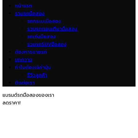
หน้าแรก
รวมรถมือสอง
รถกระบะมือสอง
รวมรถตอนเดียวมือสอง
รถเก๋งมือสอง
รวมรถSUVมือสอง
ต้องการขายรถ
บทความ
ทำไมต้องเจ๊คำปุ่น
รีวิวลูกค้า
ติดต่อเรา
แบรนด์รถมือสองของเรา
ลดราคา!