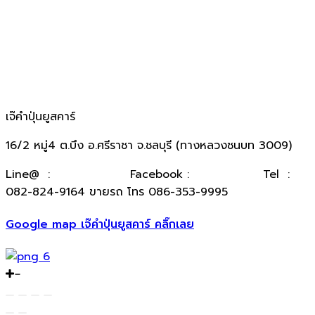
เจ๊คำปุ่นยูสคาร์
16/2 หมู่4 ต.บึง อ.ศรีราชา จ.ชลบุรี (ทางหลวงชนบท 3009)
​Line@ :
@kumpuncar
Facebook :
เจ๊คำปุ่นยูสคาร์
Tel :
082-824-9164 ขายรถ โทร 086-353-9995
Google map เจ๊คำปุ่นยูสคาร์ คลิ๊กเลย