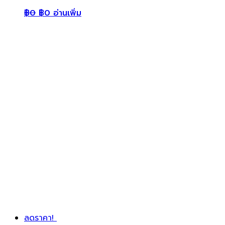
฿
0
฿
0
อ่านเพิ่ม
ลดราคา!