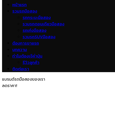
หน้าแรก
รวมรถมือสอง
รถกระบะมือสอง
รวมรถตอนเดียวมือสอง
รถเก๋งมือสอง
รวมรถSUVมือสอง
ต้องการขายรถ
บทความ
ทำไมต้องเจ๊คำปุ่น
รีวิวลูกค้า
ติดต่อเรา
แบรนด์รถมือสองของเรา
ลดราคา!