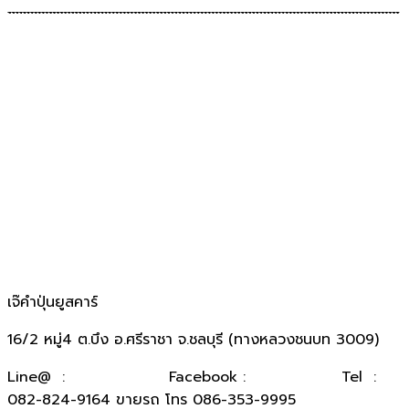
เจ๊คำปุ่นยูสคาร์
16/2 หมู่4 ต.บึง อ.ศรีราชา จ.ชลบุรี (ทางหลวงชนบท 3009)
​Line@ :
@kumpuncar
Facebook :
เจ๊คำปุ่นยูสคาร์
Tel :
082-824-9164 ขายรถ โทร 086-353-9995