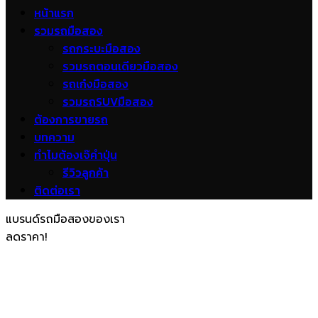
หน้าแรก
รวมรถมือสอง
รถกระบะมือสอง
รวมรถตอนเดียวมือสอง
รถเก๋งมือสอง
รวมรถSUVมือสอง
ต้องการขายรถ
บทความ
ทำไมต้องเจ๊คำปุ่น
รีวิวลูกค้า
ติดต่อเรา
แบรนด์รถมือสองของเรา
ลดราคา!