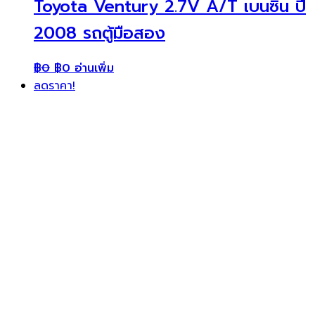
Toyota Ventury 2.7V A/T เบนซิน ปี
2008 รถตู้มือสอง
฿
0
฿
0
อ่านเพิ่ม
ลดราคา!