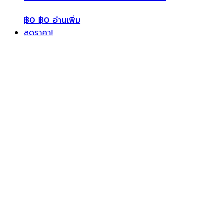
฿
0
฿
0
อ่านเพิ่ม
ลดราคา!