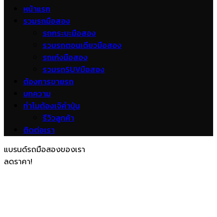
หน้าแรก
รวมรถมือสอง
รถกระบะมือสอง
รวมรถตอนเดียวมือสอง
รถเก๋งมือสอง
รวมรถSUVมือสอง
ต้องการขายรถ
บทความ
ทำไมต้องเจ๊คำปุ่น
รีวิวลูกค้า
ติดต่อเรา
แบรนด์รถมือสองของเรา
ลดราคา!