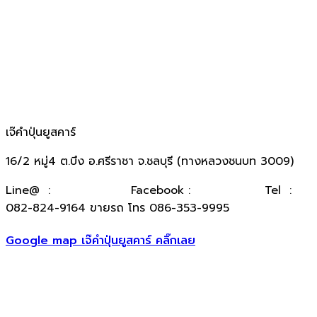
เจ๊คำปุ่นยูสคาร์
16/2 หมู่4 ต.บึง อ.ศรีราชา จ.ชลบุรี (ทางหลวงชนบท 3009)
​Line@ :
@kumpuncar
Facebook :
เจ๊คำปุ่นยูสคาร์
Tel :
082-824-9164 ขายรถ โทร 086-353-9995
Google map เจ๊คำปุ่นยูสคาร์ คลิ๊กเลย