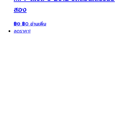
สอง
฿
0
฿
0
อ่านเพิ่ม
ลดราคา!