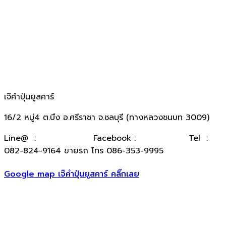
เจ๊คำปุ่นยูสคาร์
16/2 หมู่4 ต.บึง อ.ศรีราชา จ.ชลบุรี (ทางหลวงชนบท 3009)
​Line@ :
@kumpuncar
Facebook :
เจ๊คำปุ่นยูสคาร์
Tel :
082-824-9164 ขายรถ โทร 086-353-9995
Google map เจ๊คำปุ่นยูสคาร์ คลิ๊กเลย