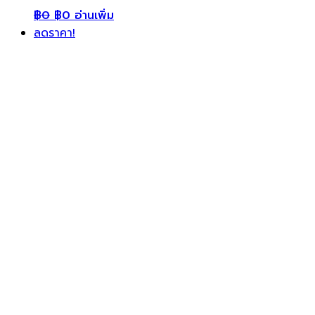
฿
0
฿
0
อ่านเพิ่ม
ลดราคา!