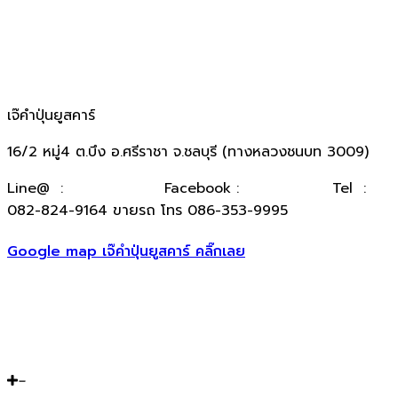
เจ๊คำปุ่นยูสคาร์
16/2 หมู่4 ต.บึง อ.ศรีราชา จ.ชลบุรี (ทางหลวงชนบท 3009)
​Line@ :
@kumpuncar
Facebook :
เจ๊คำปุ่นยูสคาร์
Tel :
082-824-9164 ขายรถ โทร 086-353-9995
Google map เจ๊คำปุ่นยูสคาร์ คลิ๊กเลย