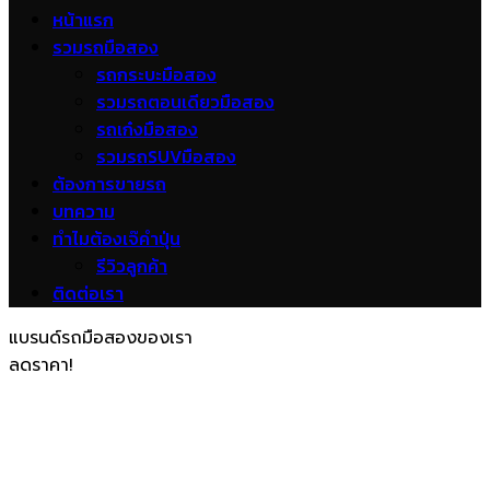
หน้าแรก
รวมรถมือสอง
รถกระบะมือสอง
รวมรถตอนเดียวมือสอง
รถเก๋งมือสอง
รวมรถSUVมือสอง
ต้องการขายรถ
บทความ
ทำไมต้องเจ๊คำปุ่น
รีวิวลูกค้า
ติดต่อเรา
แบรนด์รถมือสองของเรา
ลดราคา!