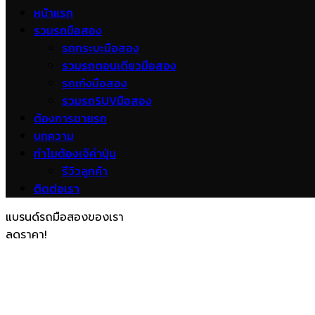
หน้าแรก
รวมรถมือสอง
รถกระบะมือสอง
รวมรถตอนเดียวมือสอง
รถเก๋งมือสอง
รวมรถSUVมือสอง
ต้องการขายรถ
บทความ
ทำไมต้องเจ๊คำปุ่น
รีวิวลูกค้า
ติดต่อเรา
แบรนด์รถมือสองของเรา
ลดราคา!