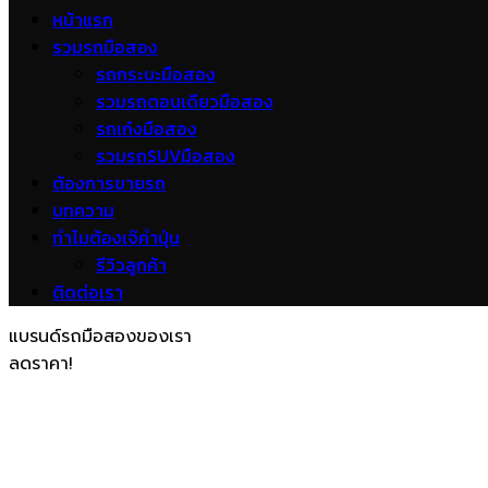
หน้าแรก
รวมรถมือสอง
รถกระบะมือสอง
รวมรถตอนเดียวมือสอง
รถเก๋งมือสอง
รวมรถSUVมือสอง
ต้องการขายรถ
บทความ
ทำไมต้องเจ๊คำปุ่น
รีวิวลูกค้า
ติดต่อเรา
แบรนด์รถมือสองของเรา
ลดราคา!