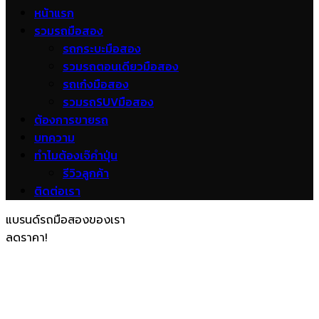
หน้าแรก
รวมรถมือสอง
รถกระบะมือสอง
รวมรถตอนเดียวมือสอง
รถเก๋งมือสอง
รวมรถSUVมือสอง
ต้องการขายรถ
บทความ
ทำไมต้องเจ๊คำปุ่น
รีวิวลูกค้า
ติดต่อเรา
แบรนด์รถมือสองของเรา
ลดราคา!