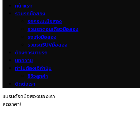
หน้าแรก
รวมรถมือสอง
รถกระบะมือสอง
รวมรถตอนเดียวมือสอง
รถเก๋งมือสอง
รวมรถSUVมือสอง
ต้องการขายรถ
บทความ
ทำไมต้องเจ๊คำปุ่น
รีวิวลูกค้า
ติดต่อเรา
แบรนด์รถมือสองของเรา
ลดราคา!