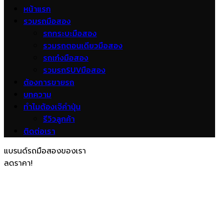
หน้าแรก
รวมรถมือสอง
รถกระบะมือสอง
รวมรถตอนเดียวมือสอง
รถเก๋งมือสอง
รวมรถSUVมือสอง
ต้องการขายรถ
บทความ
ทำไมต้องเจ๊คำปุ่น
รีวิวลูกค้า
ติดต่อเรา
แบรนด์รถมือสองของเรา
ลดราคา!