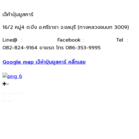
เจ๊คำปุ่นยูสคาร์
16/2 หมู่4 ต.บึง อ.ศรีราชา จ.ชลบุรี (ทางหลวงชนบท 3009)
​Line@ :
@kumpuncar
Facebook :
เจ๊คำปุ่นยูสคาร์
Tel :
082-824-9164 ขายรถ โทร 086-353-9995
Google map เจ๊คำปุ่นยูสคาร์ คลิ๊กเลย