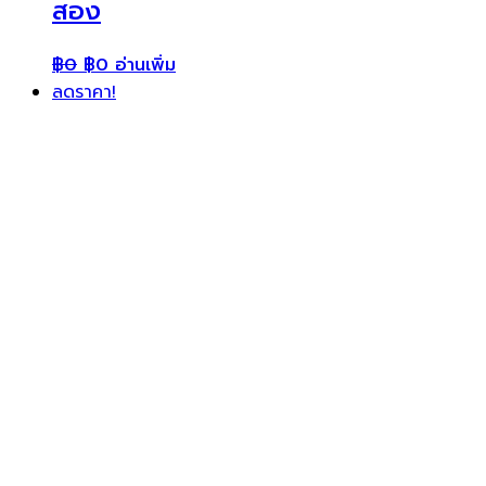
สอง
฿
0
฿
0
อ่านเพิ่ม
ลดราคา!