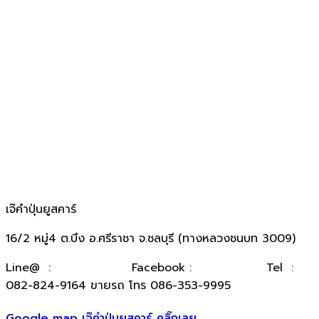
เจ๊คำปุ่นยูสคาร์
16/2 หมู่4 ต.บึง อ.ศรีราชา จ.ชลบุรี (ทางหลวงชนบท 3009)
​Line@ :
@kumpuncar
Facebook :
เจ๊คำปุ่นยูสคาร์
Tel :
082-824-9164 ขายรถ โทร 086-353-9995
Google map เจ๊คำปุ่นยูสคาร์ คลิ๊กเลย