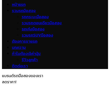
หน้าแรก
รวมรถมือสอง
รถกระบะมือสอง
รวมรถตอนเดียวมือสอง
รถเก๋งมือสอง
รวมรถSUVมือสอง
ต้องการขายรถ
บทความ
ทำไมต้องเจ๊คำปุ่น
รีวิวลูกค้า
ติดต่อเรา
แบรนด์รถมือสองของเรา
ลดราคา!