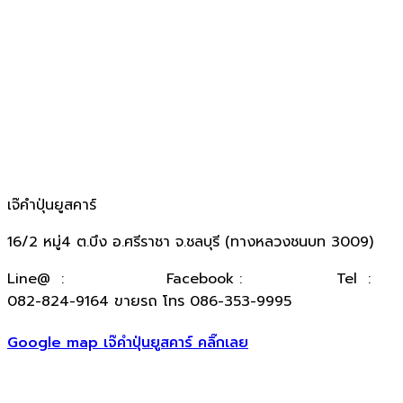
เจ๊คำปุ่นยูสคาร์
16/2 หมู่4 ต.บึง อ.ศรีราชา จ.ชลบุรี (ทางหลวงชนบท 3009)
​Line@ :
@kumpuncar
Facebook :
เจ๊คำปุ่นยูสคาร์
Tel :
082-824-9164 ขายรถ โทร 086-353-9995
Google map เจ๊คำปุ่นยูสคาร์ คลิ๊กเลย