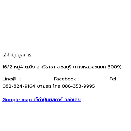
เจ๊คำปุ่นยูสคาร์
16/2 หมู่4 ต.บึง อ.ศรีราชา จ.ชลบุรี (ทางหลวงชนบท 3009)
​Line@ :
@kumpuncar
Facebook :
เจ๊คำปุ่นยูสคาร์
Tel :
082-824-9164 ขายรถ โทร 086-353-9995
Google map เจ๊คำปุ่นยูสคาร์ คลิ๊กเลย