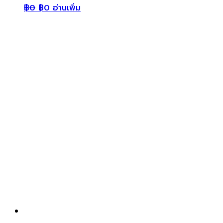
฿
0
฿
0
อ่านเพิ่ม