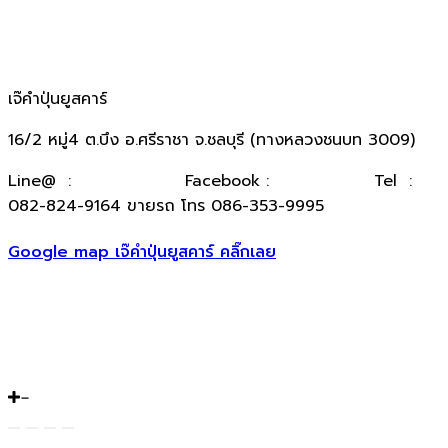
เจ๊คำปุ่นยูสคาร์
16/2 หมู่4 ต.บึง อ.ศรีราชา จ.ชลบุรี (ทางหลวงชนบท 3009)
​Line@ :
@kumpuncar
Facebook :
เจ๊คำปุ่นยูสคาร์
Tel :
082-824-9164 ขายรถ โทร 086-353-9995
Google map เจ๊คำปุ่นยูสคาร์ คลิ๊กเลย