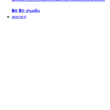
฿
0
฿
0
อ่านเพิ่ม
ลดราคา!