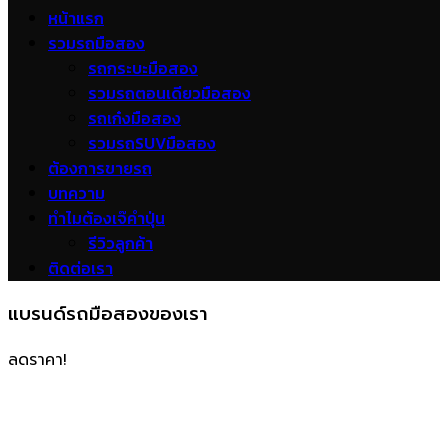
หน้าแรก
รวมรถมือสอง
รถกระบะมือสอง
รวมรถตอนเดียวมือสอง
รถเก๋งมือสอง
รวมรถSUVมือสอง
ต้องการขายรถ
บทความ
ทำไมต้องเจ๊คำปุ่น
รีวิวลูกค้า
ติดต่อเรา
แบรนด์รถมือสองของเรา
ลดราคา!