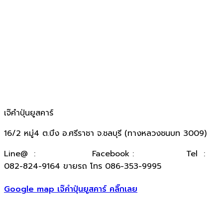
เจ๊คำปุ่นยูสคาร์
16/2 หมู่4 ต.บึง อ.ศรีราชา จ.ชลบุรี (ทางหลวงชนบท 3009)
​Line@ :
@kumpuncar
Facebook :
เจ๊คำปุ่นยูสคาร์
Tel :
082-824-9164 ขายรถ โทร 086-353-9995
Google map เจ๊คำปุ่นยูสคาร์ คลิ๊กเลย