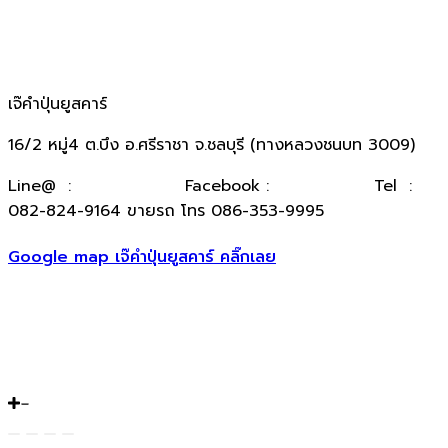
เจ๊คำปุ่นยูสคาร์
16/2 หมู่4 ต.บึง อ.ศรีราชา จ.ชลบุรี (ทางหลวงชนบท 3009)
​Line@ :
@kumpuncar
Facebook :
เจ๊คำปุ่นยูสคาร์
Tel :
082-824-9164 ขายรถ โทร 086-353-9995
Google map เจ๊คำปุ่นยูสคาร์ คลิ๊กเลย