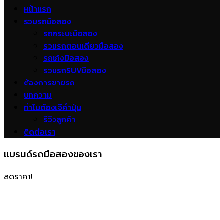
หน้าแรก
รวมรถมือสอง
รถกระบะมือสอง
รวมรถตอนเดียวมือสอง
รถเก๋งมือสอง
รวมรถSUVมือสอง
ต้องการขายรถ
บทความ
ทำไมต้องเจ๊คำปุ่น
รีวิวลูกค้า
ติดต่อเรา
แบรนด์รถมือสองของเรา
ลดราคา!