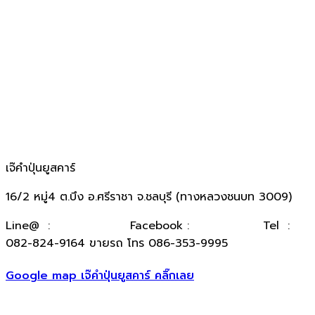
เจ๊คำปุ่นยูสคาร์
16/2 หมู่4 ต.บึง อ.ศรีราชา จ.ชลบุรี (ทางหลวงชนบท 3009)
​Line@ :
@kumpuncar
Facebook :
เจ๊คำปุ่นยูสคาร์
Tel :
082-824-9164 ขายรถ โทร 086-353-9995
Google map เจ๊คำปุ่นยูสคาร์ คลิ๊กเลย