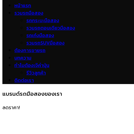
หน้าแรก
รวมรถมือสอง
รถกระบะมือสอง
รวมรถตอนเดียวมือสอง
รถเก๋งมือสอง
รวมรถSUVมือสอง
ต้องการขายรถ
บทความ
ทำไมต้องเจ๊คำปุ่น
รีวิวลูกค้า
ติดต่อเรา
แบรนด์รถมือสองของเรา
ลดราคา!