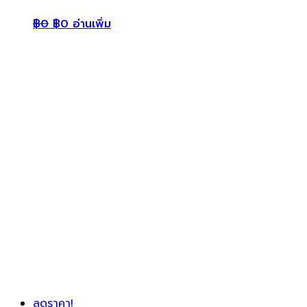
฿
0
฿
0
อ่านเพิ่ม
ลดราคา!