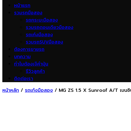
หน้าแรก
รวมรถมือสอง
รถกระบะมือสอง
รวมรถตอนเดียวมือสอง
รถเก๋งมือสอง
รวมรถSUVมือสอง
ต้องการขายรถ
บทความ
ทำไมต้องเจ๊คำปุ่น
รีวิวลูกค้า
ติดต่อเรา
หน้าหลัก
/
รถเก๋งมือสอง
/ MG ZS 1.5 X Sunroof A/T เบนซิ