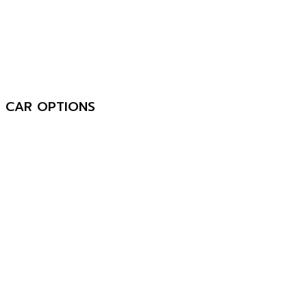
CAR OPTIONS
◆
พวงมาลัยพาวเวอร์
◆
เบาะหนังสีดำ-สีแดง
◆
เครื่องเล่นวิทยุ CD,MP3
◆
ระบบ Airbag คู่ ,ABS
◆
ล้อแม็กแต่ง
◆
ไฟตัดหมอก