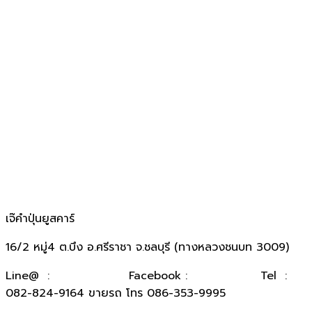
เจ๊คำปุ่นยูสคาร์
16/2 หมู่4 ต.บึง อ.ศรีราชา จ.ชลบุรี (ทางหลวงชนบท 3009)
​Line@ :
@kumpuncar
Facebook :
เจ๊คำปุ่นยูสคาร์
Tel :
082-824-9164 ขายรถ โทร 086-353-9995