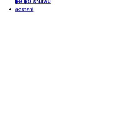
฿
0
฿
0
อ่านเพิ่ม
ลดราคา!