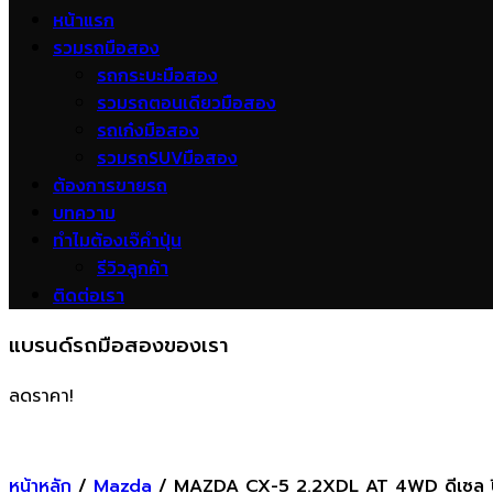
หน้าแรก
รวมรถมือสอง
รถกระบะมือสอง
รวมรถตอนเดียวมือสอง
รถเก๋งมือสอง
รวมรถSUVมือสอง
ต้องการขายรถ
บทความ
ทำไมต้องเจ๊คำปุ่น
รีวิวลูกค้า
ติดต่อเรา
แบรนด์รถมือสองของเรา
ลดราคา!
หน้าหลัก
/
Mazda
/ MAZDA CX-5 2.2XDL AT 4WD ดีเซล ป