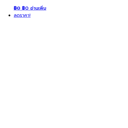
฿
0
฿
0
อ่านเพิ่ม
ลดราคา!