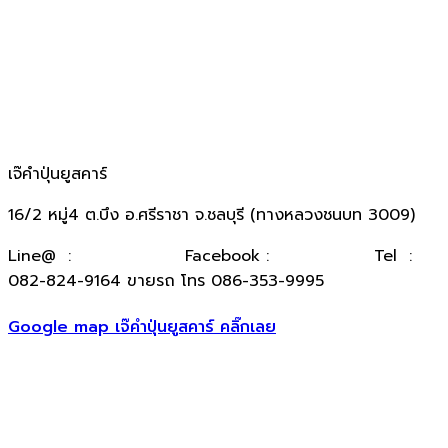
เจ๊คำปุ่นยูสคาร์
16/2 หมู่4 ต.บึง อ.ศรีราชา จ.ชลบุรี (ทางหลวงชนบท 3009)
​Line@ :
@kumpuncar
Facebook :
เจ๊คำปุ่นยูสคาร์
Tel :
082-824-9164 ขายรถ โทร 086-353-9995
Google map เจ๊คำปุ่นยูสคาร์ คลิ๊กเลย