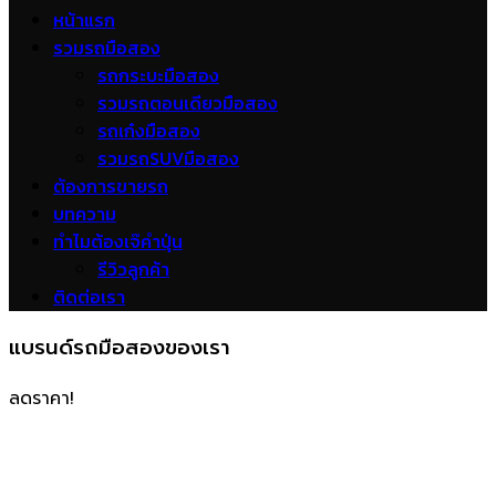
หน้าแรก
รวมรถมือสอง
รถกระบะมือสอง
รวมรถตอนเดียวมือสอง
รถเก๋งมือสอง
รวมรถSUVมือสอง
ต้องการขายรถ
บทความ
ทำไมต้องเจ๊คำปุ่น
รีวิวลูกค้า
ติดต่อเรา
แบรนด์รถมือสองของเรา
ลดราคา!