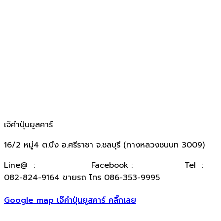
เจ๊คำปุ่นยูสคาร์
16/2 หมู่4 ต.บึง อ.ศรีราชา จ.ชลบุรี (ทางหลวงชนบท 3009)
​Line@ :
@kumpuncar
Facebook :
เจ๊คำปุ่นยูสคาร์
Tel :
082-824-9164 ขายรถ โทร 086-353-9995
Google map เจ๊คำปุ่นยูสคาร์ คลิ๊กเลย