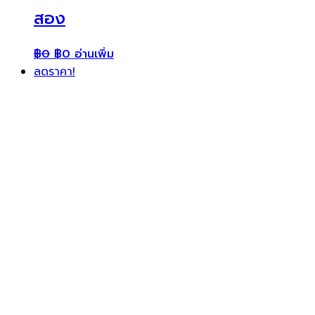
สอง
฿
0
฿
0
อ่านเพิ่ม
ลดราคา!