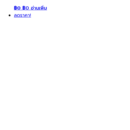
฿
0
฿
0
อ่านเพิ่ม
ลดราคา!