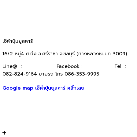
เจ๊คำปุ่นยูสคาร์
16/2 หมู่4 ต.บึง อ.ศรีราชา จ.ชลบุรี (ทางหลวงชนบท 3009)
​Line@ :
@kumpuncar
Facebook :
เจ๊คำปุ่นยูสคาร์
Tel :
082-824-9164 ขายรถ โทร 086-353-9995
Google map เจ๊คำปุ่นยูสคาร์ คลิ๊กเลย