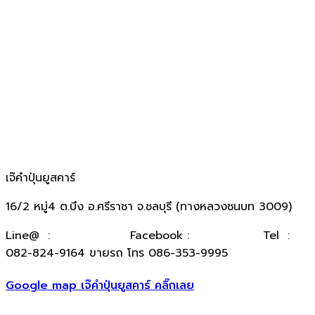
เจ๊คำปุ่นยูสคาร์
16/2 หมู่4 ต.บึง อ.ศรีราชา จ.ชลบุรี (ทางหลวงชนบท 3009)
​Line@ :
@kumpuncar
Facebook :
เจ๊คำปุ่นยูสคาร์
Tel :
082-824-9164 ขายรถ โทร 086-353-9995
Google map เจ๊คำปุ่นยูสคาร์ คลิ๊กเลย