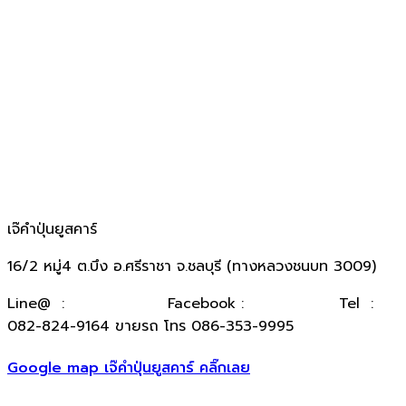
เจ๊คำปุ่นยูสคาร์
16/2 หมู่4 ต.บึง อ.ศรีราชา จ.ชลบุรี (ทางหลวงชนบท 3009)
​Line@ :
@kumpuncar
Facebook :
เจ๊คำปุ่นยูสคาร์
Tel :
082-824-9164 ขายรถ โทร 086-353-9995
Google map เจ๊คำปุ่นยูสคาร์ คลิ๊กเลย