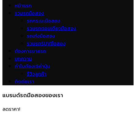
หน้าแรก
รวมรถมือสอง
รถกระบะมือสอง
รวมรถตอนเดียวมือสอง
รถเก๋งมือสอง
รวมรถSUVมือสอง
ต้องการขายรถ
บทความ
ทำไมต้องเจ๊คำปุ่น
รีวิวลูกค้า
ติดต่อเรา
แบรนด์รถมือสองของเรา
ลดราคา!