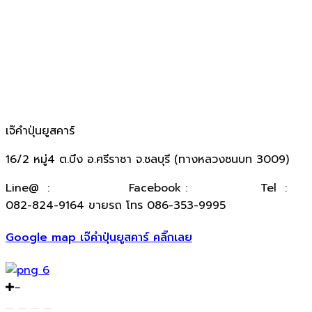
เจ๊คำปุ่นยูสคาร์
16/2 หมู่4 ต.บึง อ.ศรีราชา จ.ชลบุรี (ทางหลวงชนบท 3009)
​Line@ :
@kumpuncar
Facebook :
เจ๊คำปุ่นยูสคาร์
Tel :
082-824-9164 ขายรถ โทร 086-353-9995
Google map เจ๊คำปุ่นยูสคาร์ คลิ๊กเลย