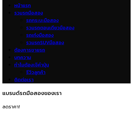
หน้าแรก
รวมรถมือสอง
รถกระบะมือสอง
รวมรถตอนเดียวมือสอง
รถเก๋งมือสอง
รวมรถSUVมือสอง
ต้องการขายรถ
บทความ
ทำไมต้องเจ๊คำปุ่น
รีวิวลูกค้า
ติดต่อเรา
แบรนด์รถมือสองของเรา
ลดราคา!