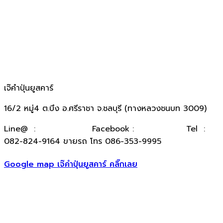
เจ๊คำปุ่นยูสคาร์
16/2 หมู่4 ต.บึง อ.ศรีราชา จ.ชลบุรี (ทางหลวงชนบท 3009)
​Line@ :
@kumpuncar
Facebook :
เจ๊คำปุ่นยูสคาร์
Tel :
082-824-9164 ขายรถ โทร 086-353-9995
Google map เจ๊คำปุ่นยูสคาร์ คลิ๊กเลย