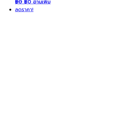
฿
0
฿
0
อ่านเพิ่ม
ลดราคา!