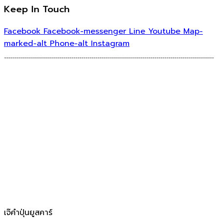
Keep In Touch
Facebook
Facebook-messenger
Line
Youtube
Map-
marked-alt
Phone-alt
Instagram
เจ๊คำปุ่นยูสคาร์