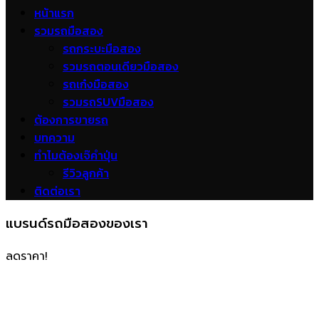
หน้าแรก
รวมรถมือสอง
รถกระบะมือสอง
รวมรถตอนเดียวมือสอง
รถเก๋งมือสอง
รวมรถSUVมือสอง
ต้องการขายรถ
บทความ
ทำไมต้องเจ๊คำปุ่น
รีวิวลูกค้า
ติดต่อเรา
แบรนด์รถมือสองของเรา
ลดราคา!