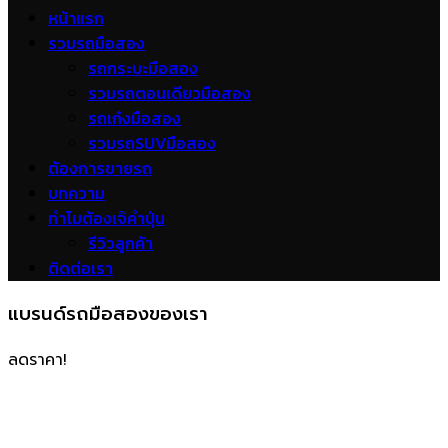
หน้าแรก
รวมรถมือสอง
รถกระบะมือสอง
รวมรถตอนเดียวมือสอง
รถเก๋งมือสอง
รวมรถSUVมือสอง
ต้องการขายรถ
บทความ
ทำไมต้องเจ๊คำปุ่น
รีวิวลูกค้า
ติดต่อเรา
แบรนด์รถมือสองของเรา
ลดราคา!