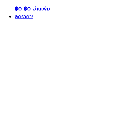
฿
0
฿
0
อ่านเพิ่ม
ลดราคา!