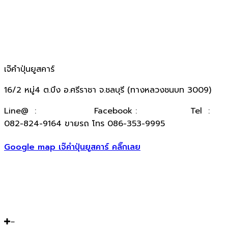
เจ๊คำปุ่นยูสคาร์
16/2 หมู่4 ต.บึง อ.ศรีราชา จ.ชลบุรี (ทางหลวงชนบท 3009)
​Line@ :
@kumpuncar
Facebook :
เจ๊คำปุ่นยูสคาร์
Tel :
082-824-9164 ขายรถ โทร 086-353-9995
Google map เจ๊คำปุ่นยูสคาร์ คลิ๊กเลย