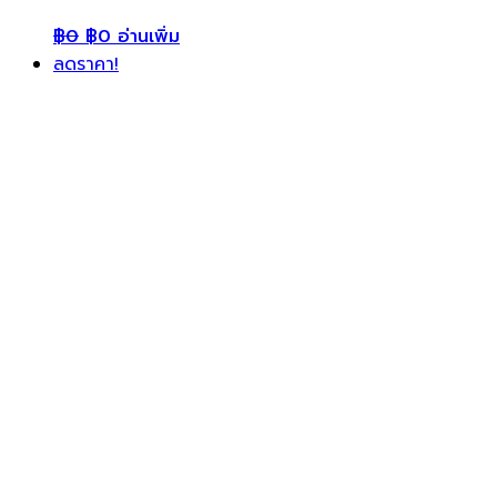
฿
0
฿
0
อ่านเพิ่ม
ลดราคา!