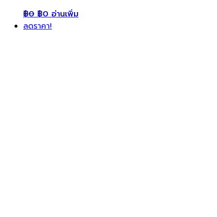
฿
0
฿
0
อ่านเพิ่ม
ลดราคา!