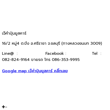
เจ๊คำปุ่นยูสคาร์
16/2 หมู่4 ต.บึง อ.ศรีราชา จ.ชลบุรี (ทางหลวงชนบท 3009)
​Line@ :
@kumpuncar
Facebook :
เจ๊คำปุ่นยูสคาร์
Tel :
082-824-9164 ขายรถ โทร 086-353-9995
Google map เจ๊คำปุ่นยูสคาร์ คลิ๊กเลย