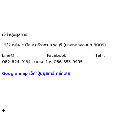
เจ๊คำปุ่นยูสคาร์
16/2 หมู่4 ต.บึง อ.ศรีราชา จ.ชลบุรี (ทางหลวงชนบท 3009)
​Line@ :
@kumpuncar
Facebook :
เจ๊คำปุ่นยูสคาร์
Tel :
082-824-9164 ขายรถ โทร 086-353-9995
Google map เจ๊คำปุ่นยูสคาร์ คลิ๊กเลย