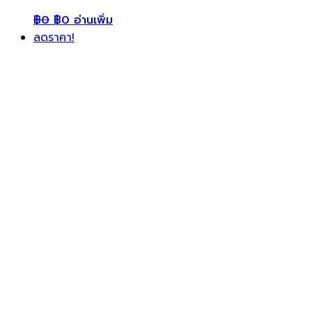
฿
0
฿
0
อ่านเพิ่ม
ลดราคา!