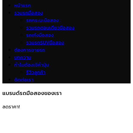
หน้าแรก
รวมรถมือสอง
รถกระบะมือสอง
รวมรถตอนเดียวมือสอง
รถเก๋งมือสอง
รวมรถSUVมือสอง
ต้องการขายรถ
บทความ
ทำไมต้องเจ๊คำปุ่น
รีวิวลูกค้า
ติดต่อเรา
แบรนด์รถมือสองของเรา
ลดราคา!