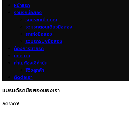
หน้าแรก
รวมรถมือสอง
รถกระบะมือสอง
รวมรถตอนเดียวมือสอง
รถเก๋งมือสอง
รวมรถSUVมือสอง
ต้องการขายรถ
บทความ
ทำไมต้องเจ๊คำปุ่น
รีวิวลูกค้า
ติดต่อเรา
แบรนด์รถมือสองของเรา
ลดราคา!