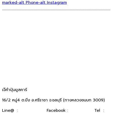
marked-alt
Phone-alt
Instagram
เจ๊คำปุ่นยูสคาร์
16/2 หมู่4 ต.บึง อ.ศรีราชา จ.ชลบุรี (ทางหลวงชนบท 3009)
​Line@ :
@kumpuncar
Facebook :
เจ๊คำปุ่นยูสคาร์
Tel :