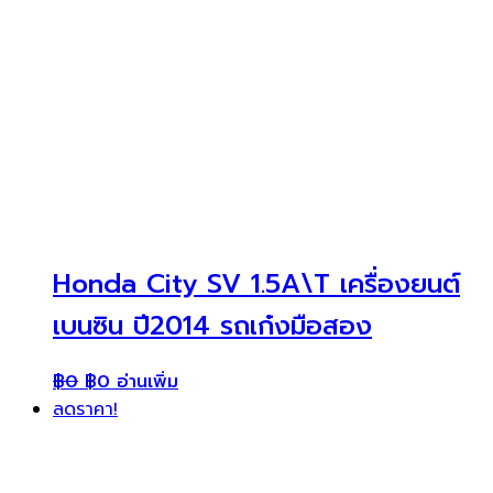
Honda City SV 1.5A\T เครื่องยนต์
เบนซิน ปี2014 รถเก๋งมือสอง
฿
0
฿
0
อ่านเพิ่ม
ลดราคา!