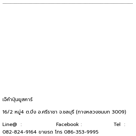
เจ๊คำปุ่นยูสคาร์
16/2 หมู่4 ต.บึง อ.ศรีราชา จ.ชลบุรี (ทางหลวงชนบท 3009)
​Line@ :
@kumpuncar
Facebook :
เจ๊คำปุ่นยูสคาร์
Tel :
082-824-9164 ขายรถ โทร 086-353-9995