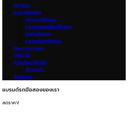
หน้าแรก
รวมรถมือสอง
รถกระบะมือสอง
รวมรถตอนเดียวมือสอง
รถเก๋งมือสอง
รวมรถSUVมือสอง
ต้องการขายรถ
บทความ
ทำไมต้องเจ๊คำปุ่น
รีวิวลูกค้า
ติดต่อเรา
แบรนด์รถมือสองของเรา
ลดราคา!