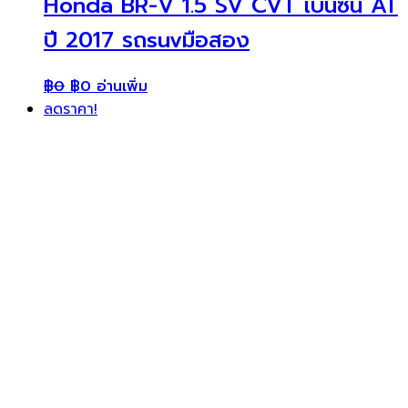
Honda BR-V 1.5 SV CVT เบนซิน AT
ปี 2017 รถsuvมือสอง
฿
0
฿
0
อ่านเพิ่ม
ลดราคา!