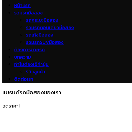
หน้าแรก
รวมรถมือสอง
รถกระบะมือสอง
รวมรถตอนเดียวมือสอง
รถเก๋งมือสอง
รวมรถSUVมือสอง
ต้องการขายรถ
บทความ
ทำไมต้องเจ๊คำปุ่น
รีวิวลูกค้า
ติดต่อเรา
แบรนด์รถมือสองของเรา
ลดราคา!