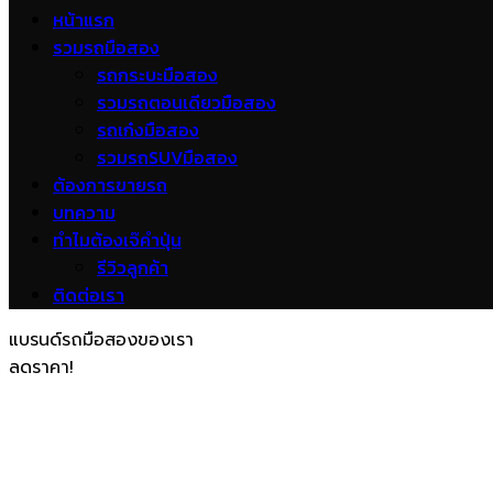
หน้าแรก
รวมรถมือสอง
รถกระบะมือสอง
รวมรถตอนเดียวมือสอง
รถเก๋งมือสอง
รวมรถSUVมือสอง
ต้องการขายรถ
บทความ
ทำไมต้องเจ๊คำปุ่น
รีวิวลูกค้า
ติดต่อเรา
แบรนด์รถมือสองของเรา
ลดราคา!