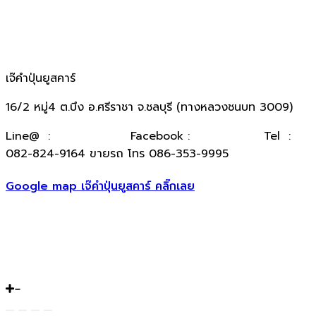
เจ๊คำปุ่นยูสคาร์
16/2 หมู่4 ต.บึง อ.ศรีราชา จ.ชลบุรี (ทางหลวงชนบท 3009)
​Line@ :
@kumpuncar
Facebook :
เจ๊คำปุ่นยูสคาร์
Tel :
082-824-9164 ขายรถ โทร 086-353-9995
Google map เจ๊คำปุ่นยูสคาร์ คลิ๊กเลย