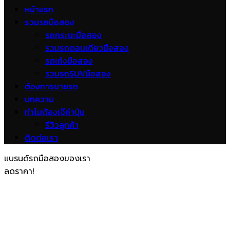
หน้าแรก
รวมรถมือสอง
รถกระบะมือสอง
รวมรถตอนเดียวมือสอง
รถเก๋งมือสอง
รวมรถSUVมือสอง
ต้องการขายรถ
บทความ
ทำไมต้องเจ๊คำปุ่น
รีวิวลูกค้า
ติดต่อเรา
แบรนด์รถมือสองของเรา
ลดราคา!