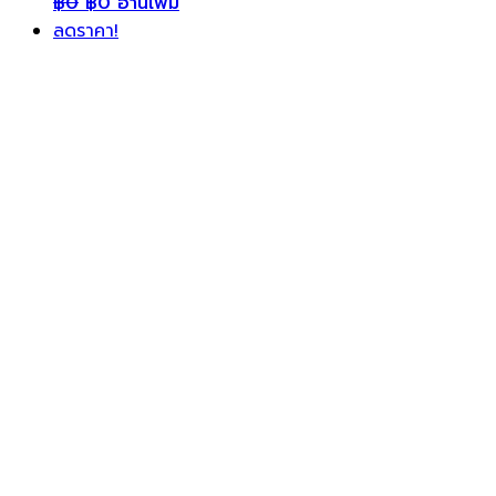
฿
0
฿
0
อ่านเพิ่ม
ลดราคา!