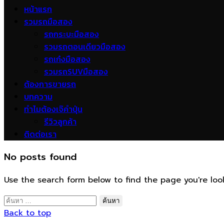
หน้าแรก
รวมรถมือสอง
รถกระบะมือสอง
รวมรถตอนเดียวมือสอง
รถเก๋งมือสอง
รวมรถSUVมือสอง
ต้องการขายรถ
บทความ
ทำไมต้องเจ๊คำปุ่น
รีวิวลูกค้า
ติดต่อเรา
No posts found
Use the search form below to find the page you're look
ค้นหา
สำหรับ:
Back to top